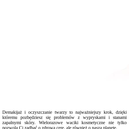
Demakijaż i oczyszczanie twarzy to najważniejszy krok, dzięki
któremu pozbędziesz się problemów z wypryskami i stanami
zapalnymi skóry. Wielorazowe waciki kosmetyczne nie tylko
pozwolą Ci zadbać o zdrową cerę, ale również o naszą planetę.