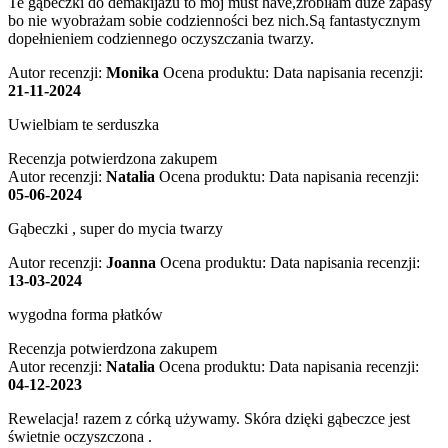
Te gąbeczki do demakijażu to mój must have,zrobiłam duże zapasy
bo nie wyobrażam sobie codzienności bez nich.Są fantastycznym
dopełnieniem codziennego oczyszczania twarzy.
Autor recenzji:
Monika
Ocena produktu:
Data napisania recenzji:
21-11-2024
Uwielbiam te serduszka
Recenzja potwierdzona zakupem
Autor recenzji:
Natalia
Ocena produktu:
Data napisania recenzji:
05-06-2024
Gąbeczki , super do mycia twarzy
Autor recenzji:
Joanna
Ocena produktu:
Data napisania recenzji:
13-03-2024
wygodna forma płatków
Recenzja potwierdzona zakupem
Autor recenzji:
Natalia
Ocena produktu:
Data napisania recenzji:
04-12-2023
Rewelacja! razem z córką używamy. Skóra dzięki gąbeczce jest
świetnie oczyszczona .