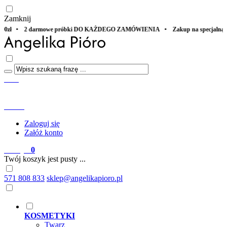
Zamknij
 KAŻDEGO ZAMÓWIENIA • Zakup na specjalną okazję? ZAPAKUJ Z MIŁOŚCIĄ
Start
Menu
Szukaj
Konto
Zaloguj się
Załóż konto
Koszyk
0
Twój koszyk jest pusty ...
571 808 833
sklep@angelikapioro.pl
KOSMETYKI
Twarz