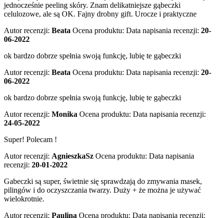
jednocześnie peeling skóry. Znam delikatniejsze gąbeczki
celulozowe, ale są OK. Fajny drobny gift. Urocze i praktyczne
Autor recenzji:
Beata
Ocena produktu:
Data napisania recenzji:
20-
06-2022
ok bardzo dobrze spełnia swoją funkcję, lubię te gąbeczki
Autor recenzji:
Beata
Ocena produktu:
Data napisania recenzji:
20-
06-2022
ok bardzo dobrze spełnia swoją funkcję, lubię te gąbeczki
Autor recenzji:
Monika
Ocena produktu:
Data napisania recenzji:
24-05-2022
Super! Polecam !
Autor recenzji:
AgnieszkaSz
Ocena produktu:
Data napisania
recenzji:
20-01-2022
Gabeczki są super, świetnie się sprawdzają do zmywania masek,
pilingów i do oczyszczania twarzy. Duży + że można je używać
wielokrotnie.
Autor recenzji:
Paulina
Ocena produktu:
Data napisania recenzji: