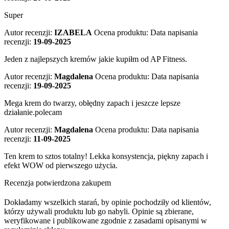
Super
Autor recenzji:
IZABELA
Ocena produktu:
Data napisania
recenzji:
19-09-2025
Jeden z najlepszych kremów jakie kupiłm od AP Fitness.
Autor recenzji:
Magdalena
Ocena produktu:
Data napisania
recenzji:
19-09-2025
Mega krem do twarzy, obłędny zapach i jeszcze lepsze
działanie.polecam
Autor recenzji:
Magdalena
Ocena produktu:
Data napisania
recenzji:
11-09-2025
Ten krem to sztos totalny! Lekka konsystencja, piękny zapach i
efekt WOW od pierwszego użycia.
Recenzja potwierdzona zakupem
Dokładamy wszelkich starań, by opinie pochodziły od klientów,
którzy używali produktu lub go nabyli. Opinie są zbierane,
weryfikowane i publikowane zgodnie z zasadami opisanymi w