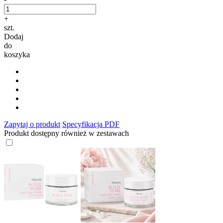
+
szt.
Dodaj
do
koszyka
Zapytaj o produkt
Specyfikacja PDF
Produkt dostępny również w zestawach