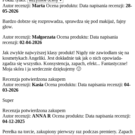
Autor recenzji:
Marta
Ocena produktu:
Data napisania recenzji:
28-
05-2026
Bardzo dobrze się rozprowadza, sprawdza się pod makijaż, fajny
glow.
Autor recenzji:
Małgorzata
Ocena produktu:
Data napisania
recenzji:
02-04-2026
Jak zwykle najwyższej klasy produkt! Nigdy nie zawiodłam się na
kosmetykach Angeliki. Jest dokładnie tak jak o nich opowiada-
zgadza się wszystko. Konsystencja, zapach, efekt... Fantastyczne!
Moja skóra i ja serdecznie dziękujemy 🙂
Recenzja potwierdzona zakupem
Autor recenzji:
Kasia
Ocena produktu:
Data napisania recenzji:
04-
03-2026
Super
Recenzja potwierdzona zakupem
Autor recenzji:
ANNA R
Ocena produktu:
Data napisania recenzji:
04-12-2025
Perełka na torcie, zakupiony pierwszy raz podczas premiery. Zapach