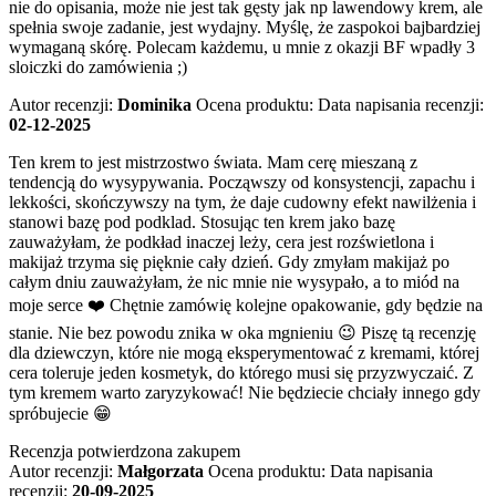
nie do opisania, może nie jest tak gęsty jak np lawendowy krem, ale
spełnia swoje zadanie, jest wydajny. Myślę, że zaspokoi bajbardziej
wymaganą skórę. Polecam każdemu, u mnie z okazji BF wpadły 3
sloiczki do zamówienia ;)
Autor recenzji:
Dominika
Ocena produktu:
Data napisania recenzji:
02-12-2025
Ten krem to jest mistrzostwo świata. Mam cerę mieszaną z
tendencją do wysypywania. Począwszy od konsystencji, zapachu i
lekkości, skończywszy na tym, że daje cudowny efekt nawilżenia i
stanowi bazę pod podklad. Stosując ten krem jako bazę
zauważyłam, że podkład inaczej leży, cera jest rozświetlona i
makijaż trzyma się pięknie cały dzień. Gdy zmyłam makijaż po
całym dniu zauważyłam, że nic mnie nie wysypało, a to miód na
moje serce ❤️ Chętnie zamówię kolejne opakowanie, gdy będzie na
stanie. Nie bez powodu znika w oka mgnieniu 😉 Piszę tą recenzję
dla dziewczyn, które nie mogą eksperymentować z kremami, której
cera toleruje jeden kosmetyk, do którego musi się przyzwyczaić. Z
tym kremem warto zaryzykować! Nie będziecie chciały innego gdy
spróbujecie 😁
Recenzja potwierdzona zakupem
Autor recenzji:
Małgorzata
Ocena produktu:
Data napisania
recenzji:
20-09-2025