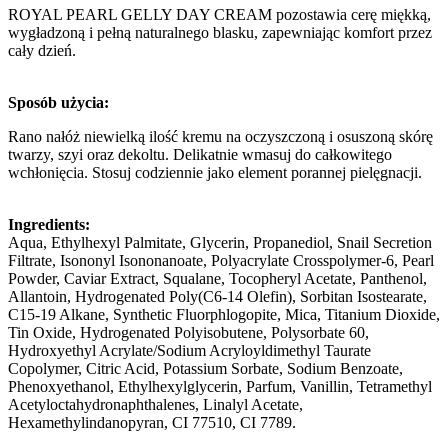
ROYAL PEARL GELLY DAY CREAM pozostawia cerę miękką,
wygładzoną i pełną naturalnego blasku, zapewniając komfort przez
cały dzień.
Sposób użycia:
Rano nałóż niewielką ilość kremu na oczyszczoną i osuszoną skórę
twarzy, szyi oraz dekoltu. Delikatnie wmasuj do całkowitego
wchłonięcia. Stosuj codziennie jako element porannej pielęgnacji.
Ingredients:
Aqua, Ethylhexyl Palmitate, Glycerin, Propanediol, Snail Secretion
Filtrate, Isononyl Isononanoate, Polyacrylate Crosspolymer-6, Pearl
Powder, Caviar Extract, Squalane, Tocopheryl Acetate, Panthenol,
Allantoin, Hydrogenated Poly(C6-14 Olefin), Sorbitan Isostearate,
C15-19 Alkane, Synthetic Fluorphlogopite, Mica, Titanium Dioxide,
Tin Oxide, Hydrogenated Polyisobutene, Polysorbate 60,
Hydroxyethyl Acrylate/Sodium Acryloyldimethyl Taurate
Copolymer, Citric Acid, Potassium Sorbate, Sodium Benzoate,
Phenoxyethanol, Ethylhexylglycerin, Parfum, Vanillin, Tetramethyl
Acetyloctahydronaphthalenes, Linalyl Acetate,
Hexamethylindanopyran, CI 77510, CI 7789.