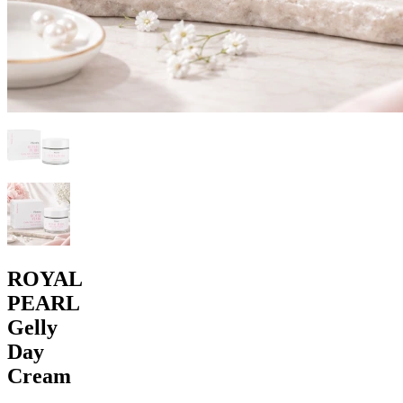
ROYAL
PEARL
Gelly
Day
Cream