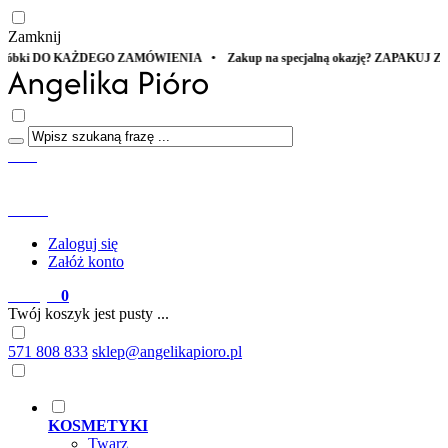
Zamknij
p na specjalną okazję? ZAPAKUJ Z MIŁOŚCIĄ
Start
Menu
Szukaj
Konto
Zaloguj się
Załóż konto
Koszyk
0
Twój koszyk jest pusty ...
571 808 833
sklep@angelikapioro.pl
KOSMETYKI
Twarz