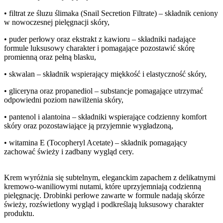
• filtrat ze śluzu ślimaka (Snail Secretion Filtrate) – składnik ceniony
w nowoczesnej pielęgnacji skóry,
• puder perłowy oraz ekstrakt z kawioru – składniki nadające
formule luksusowy charakter i pomagające pozostawić skórę
promienną oraz pełną blasku,
• skwalan – składnik wspierający miękkość i elastyczność skóry,
• gliceryna oraz propanediol – substancje pomagające utrzymać
odpowiedni poziom nawilżenia skóry,
• pantenol i alantoina – składniki wspierające codzienny komfort
skóry oraz pozostawiające ją przyjemnie wygładzoną,
• witamina E (Tocopheryl Acetate) – składnik pomagający
zachować świeży i zadbany wygląd cery.
Krem wyróżnia się subtelnym, eleganckim zapachem z delikatnymi
kremowo-waniliowymi nutami, które uprzyjemniają codzienną
pielęgnację. Drobinki perłowe zawarte w formule nadają skórze
świeży, rozświetlony wygląd i podkreślają luksusowy charakter
produktu.