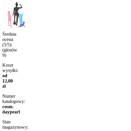
Średnia
ocena
(5/5):
(głosów
9
)
Koszt
wysyłki:
od
12,00
zł
Numer
katalogowy:
cosm-
daypearl
Stan
magazynowy: