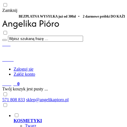
Zamknij
BEZPŁATNA WYSYŁKA już od 300zł • 2 darmowe próbki DO KAŻDEGO ZAMÓ
Start
Menu
Szukaj
Konto
Zaloguj się
Załóż konto
Koszyk
0
Twój koszyk jest pusty ...
571 808 833
sklep@angelikapioro.pl
KOSMETYKI
Twarz