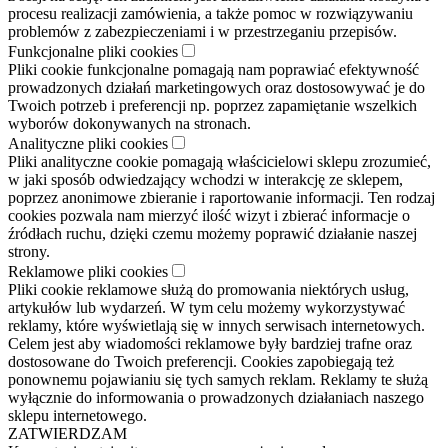
procesu realizacji zamówienia, a także pomoc w rozwiązywaniu
problemów z zabezpieczeniami i w przestrzeganiu przepisów.
Funkcjonalne pliki cookies
Pliki cookie funkcjonalne pomagają nam poprawiać efektywność
prowadzonych działań marketingowych oraz dostosowywać je do
Twoich potrzeb i preferencji np. poprzez zapamiętanie wszelkich
wyborów dokonywanych na stronach.
Analityczne pliki cookies
Pliki analityczne cookie pomagają właścicielowi sklepu zrozumieć,
w jaki sposób odwiedzający wchodzi w interakcję ze sklepem,
poprzez anonimowe zbieranie i raportowanie informacji. Ten rodzaj
cookies pozwala nam mierzyć ilość wizyt i zbierać informacje o
źródłach ruchu, dzięki czemu możemy poprawić działanie naszej
strony.
Reklamowe pliki cookies
Pliki cookie reklamowe służą do promowania niektórych usług,
artykułów lub wydarzeń. W tym celu możemy wykorzystywać
reklamy, które wyświetlają się w innych serwisach internetowych.
Celem jest aby wiadomości reklamowe były bardziej trafne oraz
dostosowane do Twoich preferencji. Cookies zapobiegają też
ponownemu pojawianiu się tych samych reklam. Reklamy te służą
wyłącznie do informowania o prowadzonych działaniach naszego
sklepu internetowego.
ZATWIERDZAM