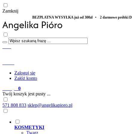
Zamknij
BEZPŁATNA WYSYŁKA już od 300zł • 2 darmowe próbki DO KAŻDEGO ZA
Start
Menu
Szukaj
Konto
Zaloguj się
Załóż konto
Koszyk
0
Twój koszyk jest pusty ...
571 808 833
sklep@angelikapioro.pl
KOSMETYKI
Twarz