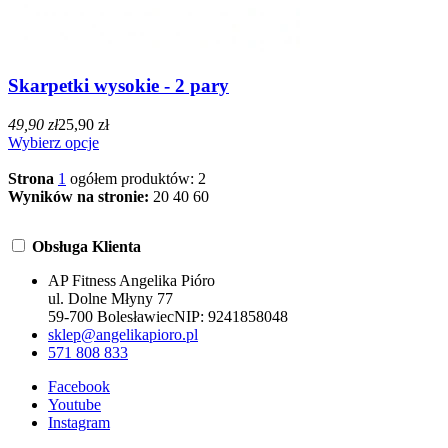
Skarpetki wysokie - 2 pary
49,90 zł
25,90 zł
Wybierz opcje
Strona
1
ogółem produktów: 2
Wyników na stronie:
20
40
60
Obsługa Klienta
AP Fitness Angelika Pióro
ul. Dolne Młyny 77
59-700 Bolesławiec
NIP:
9241858048
sklep@angelikapioro.pl
571 808 833
Facebook
Youtube
Instagram