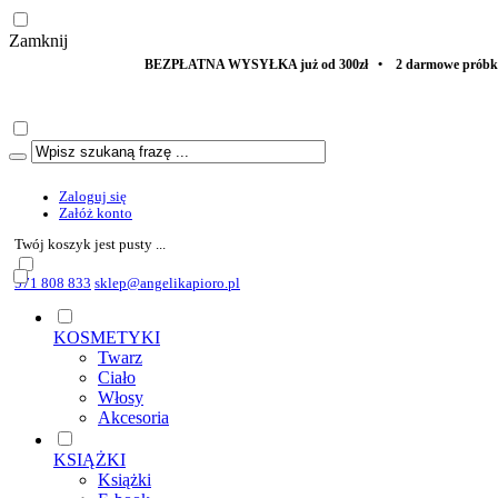
Zamknij
BEZPŁATNA WYSYŁKA już od 300zł • 2 darmowe próbki DO K
Zaloguj się
Załóż konto
Twój koszyk jest pusty ...
571 808 833
sklep@angelikapioro.pl
KOSMETYKI
Twarz
Ciało
Włosy
Akcesoria
KSIĄŻKI
Książki