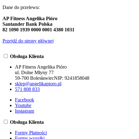
Dane do przelewu:
AP Fitness Angelika Pióro
Santander Bank Polska
82 1090 1939 0000 0001 4380 1031
Przejdź do strony głównej
Obsługa Klienta
AP Fitness Angelika Pióro
ul. Dolne Młyny 77
59-700 Bolesławiec
NIP:
9241858048
sklep@angelikapioro.pl
571 808 833
Facebook
Youtube
Instagram
Obsługa Klienta
Formy Płatności
Formy wysyłki