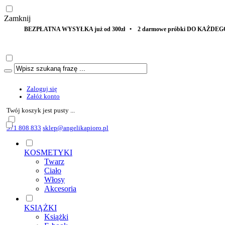
Zamknij
SYŁKA już od 300zł • 2 darmowe próbki DO KAŻDEGO ZAMÓWIENIA • Zaku
Zaloguj się
Załóż konto
Twój koszyk jest pusty ...
571 808 833
sklep@angelikapioro.pl
KOSMETYKI
Twarz
Ciało
Włosy
Akcesoria
KSIĄŻKI
Książki