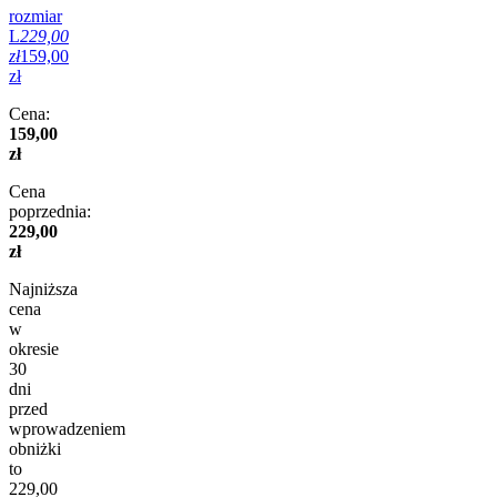
rozmiar
L
229,00
zł
159,00
zł
Cena:
159,00
zł
Cena
poprzednia:
229,00
zł
Najniższa
cena
w
okresie
30
dni
przed
wprowadzeniem
obniżki
to
229,00