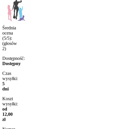
Średnia
ocena
(5/5):
(głosów
2
)
Dostępność:
Dostępny
Czas
wysyłki:
5
dni
Koszt
wysyłki:
od
12,00
zł