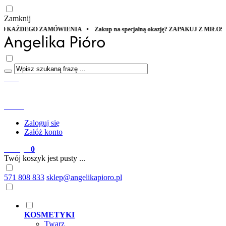
Zamknij
na specjalną okazję? ZAPAKUJ Z MIŁOŚCIĄ
Start
Menu
Szukaj
Konto
Zaloguj się
Załóż konto
Koszyk
0
Twój koszyk jest pusty ...
571 808 833
sklep@angelikapioro.pl
KOSMETYKI
Twarz