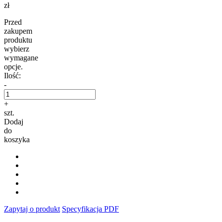
zł
Przed
zakupem
produktu
wybierz
wymagane
opcje.
Ilość:
-
+
szt.
Dodaj
do
koszyka
Zapytaj o produkt
Specyfikacja PDF