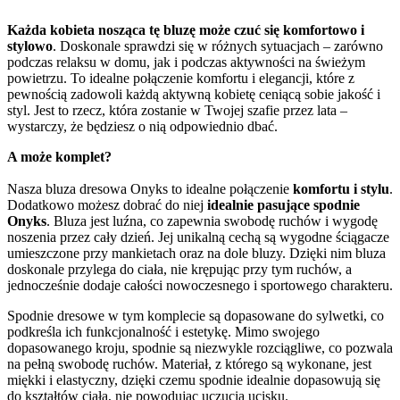
Każda kobieta nosząca tę bluzę może czuć się komfortowo i
stylowo
. Doskonale sprawdzi się w różnych sytuacjach – zarówno
podczas relaksu w domu, jak i podczas aktywności na świeżym
powietrzu. To idealne połączenie komfortu i elegancji, które z
pewnością zadowoli każdą aktywną kobietę ceniącą sobie jakość i
styl. Jest to rzecz, która zostanie w Twojej szafie przez lata –
wystarczy, że będziesz o nią odpowiednio dbać.
A może komplet?
Nasza bluza dresowa Onyks to idealne połączenie
komfortu i stylu
.
Dodatkowo możesz dobrać do niej
idealnie pasujące spodnie
Onyks
. Bluza jest luźna, co zapewnia swobodę ruchów i wygodę
noszenia przez cały dzień. Jej unikalną cechą są wygodne ściągacze
umieszczone przy mankietach oraz na dole bluzy. Dzięki nim bluza
doskonale przylega do ciała, nie krępując przy tym ruchów, a
jednocześnie dodaje całości nowoczesnego i sportowego charakteru.
Spodnie dresowe w tym komplecie są dopasowane do sylwetki, co
podkreśla ich funkcjonalność i estetykę. Mimo swojego
dopasowanego kroju, spodnie są niezwykle rozciągliwe, co pozwala
na pełną swobodę ruchów. Materiał, z którego są wykonane, jest
miękki i elastyczny, dzięki czemu spodnie idealnie dopasowują się
do kształtów ciała, nie powodując uczucia ucisku.