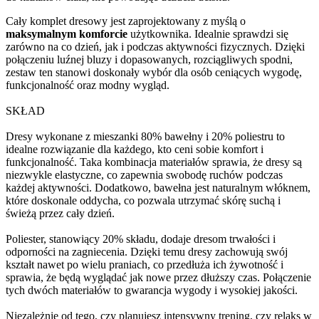
Cały komplet dresowy jest zaprojektowany z myślą o
maksymalnym komforcie
użytkownika. Idealnie sprawdzi się
zarówno na co dzień, jak i podczas aktywności fizycznych. Dzięki
połączeniu luźnej bluzy i dopasowanych, rozciągliwych spodni,
zestaw ten stanowi doskonały wybór dla osób ceniących wygodę,
funkcjonalność oraz modny wygląd.
SKŁAD
Dresy wykonane z mieszanki 80% bawełny i 20% poliestru to
idealne rozwiązanie dla każdego, kto ceni sobie komfort i
funkcjonalność. Taka kombinacja materiałów sprawia, że dresy są
niezwykle elastyczne, co zapewnia swobodę ruchów podczas
każdej aktywności. Dodatkowo, bawełna jest naturalnym włóknem,
które doskonale oddycha, co pozwala utrzymać skórę suchą i
świeżą przez cały dzień.
Poliester, stanowiący 20% składu, dodaje dresom trwałości i
odporności na zagniecenia. Dzięki temu dresy zachowują swój
kształt nawet po wielu praniach, co przedłuża ich żywotność i
sprawia, że będą wyglądać jak nowe przez dłuższy czas. Połączenie
tych dwóch materiałów to gwarancja wygody i wysokiej jakości.
Niezależnie od tego, czy planujesz intensywny trening, czy relaks w