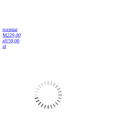
rozmiar
M
229,00
zł
159,00
zł