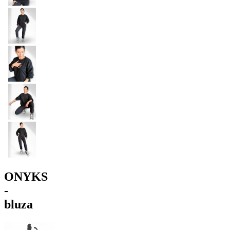
ONYKS
-
bluza