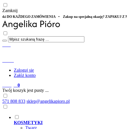
Zamknij
NIA • Zakup na specjalną okazję? ZAPAKUJ Z MIŁOŚCIĄ
Start
Menu
Szukaj
Konto
Zaloguj się
Załóż konto
Koszyk
0
Twój koszyk jest pusty ...
571 808 833
sklep@angelikapioro.pl
KOSMETYKI
Twarz