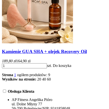
Kamienie GUA SHA + olejek Recovery Oil
189,80 zł
164,90 zł
szt.
Do koszyka
Strona
1
ogółem produktów: 9
Wyników na stronie:
20
40
60
Obsługa Klienta
AP Fitness Angelika Pióro
ul. Dolne Młyny 77
59-700 Bolesławiec
NIP:
9241858048