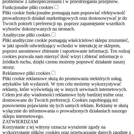
problemów z zabezpieczeniami i w przestrzeganiu przepisów.
Funkcjonalne pliki cookies
Pliki cookie funkcjonalne pomagają nam poprawiać efektywność
prowadzonych działań marketingowych oraz dostosowywać je do
Twoich potrzeb i preferencji np. poprzez zapamiętanie wszelkich
wyborów dokonywanych na stronach.
Analityczne pliki cookies
Pliki analityczne cookie pomagają właścicielowi sklepu zrozumieć,
w jaki sposób odwiedzający wchodzi w interakcję ze sklepem,
poprzez anonimowe zbieranie i raportowanie informacji. Ten rodzaj
cookies pozwala nam mierzyć ilość wizyt i zbierać informacje o
źródłach ruchu, dzięki czemu możemy poprawić działanie naszej
strony.
Reklamowe pliki cookies
Pliki cookie reklamowe służą do promowania niektórych usług,
artykułów lub wydarzeń. W tym celu możemy wykorzystywać
reklamy, które wyświetlają się w innych serwisach internetowych.
Celem jest aby wiadomości reklamowe były bardziej trafne oraz
dostosowane do Twoich preferencji. Cookies zapobiegają też
ponownemu pojawianiu się tych samych reklam. Reklamy te służą
wyłącznie do informowania o prowadzonych działaniach naszego
sklepu internetowego.
ZATWIERDZAM
Korzystanie z tej witryny oznacza wyrażenie zgody na
wykorzystanie plików cookies oraz przetwarzanie danych zgodnie z