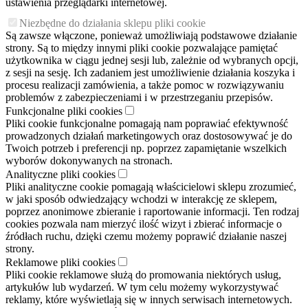
ustawienia przeglądarki internetowej.
Niezbędne do działania sklepu pliki cookie
Są zawsze włączone, ponieważ umożliwiają podstawowe działanie
strony. Są to między innymi pliki cookie pozwalające pamiętać
użytkownika w ciągu jednej sesji lub, zależnie od wybranych opcji,
z sesji na sesję. Ich zadaniem jest umożliwienie działania koszyka i
procesu realizacji zamówienia, a także pomoc w rozwiązywaniu
problemów z zabezpieczeniami i w przestrzeganiu przepisów.
Funkcjonalne pliki cookies
Pliki cookie funkcjonalne pomagają nam poprawiać efektywność
prowadzonych działań marketingowych oraz dostosowywać je do
Twoich potrzeb i preferencji np. poprzez zapamiętanie wszelkich
wyborów dokonywanych na stronach.
Analityczne pliki cookies
Pliki analityczne cookie pomagają właścicielowi sklepu zrozumieć,
w jaki sposób odwiedzający wchodzi w interakcję ze sklepem,
poprzez anonimowe zbieranie i raportowanie informacji. Ten rodzaj
cookies pozwala nam mierzyć ilość wizyt i zbierać informacje o
źródłach ruchu, dzięki czemu możemy poprawić działanie naszej
strony.
Reklamowe pliki cookies
Pliki cookie reklamowe służą do promowania niektórych usług,
artykułów lub wydarzeń. W tym celu możemy wykorzystywać
reklamy, które wyświetlają się w innych serwisach internetowych.