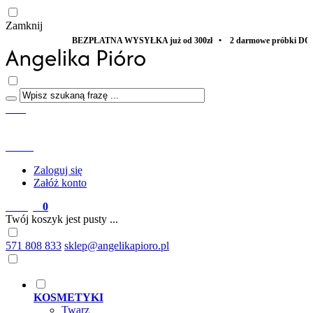
Zamknij
BEZPŁATNA WYSYŁKA już od 300zł • 2 darmowe próbki DO KAŻDEG
Start
Menu
Szukaj
Konto
Zaloguj się
Załóż konto
Koszyk
0
Twój koszyk jest pusty ...
571 808 833
sklep@angelikapioro.pl
KOSMETYKI
Twarz