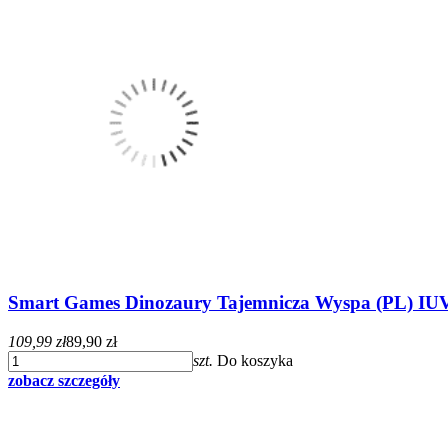
Smart Games Dinozaury Tajemnicza Wyspa (PL) IU
109,99 zł
89,90 zł
szt.
Do koszyka
zobacz szczegóły