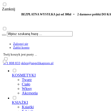
Zamknij
PŁATNA WYSYŁKA już od 300zł • 2 darmowe próbki DO KAŻDEGO ZAMÓWIENI
Zaloguj się
Załóż konto
Twój koszyk jest pusty ...
571 808 833
sklep@angelikapioro.pl
KOSMETYKI
Twarz
Ciało
Włosy
Akcesoria
KSIĄŻKI
Książki