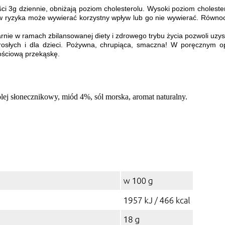
i 3g dziennie, obniżają poziom cholesterolu. Wysoki poziom cholestero
ów ryzyka może wywierać korzystny wpływ lub go nie wywierać. Równoc
arnie w ramach zbilansowanej diety i zdrowego trybu życia pozwoli uzys
rosłych i dla dzieci. Pożywna, chrupiąca, smaczna! W poręcznym o
tościową przekąskę.
lej słonecznikowy, miód 4%, sól morska, aromat naturalny.