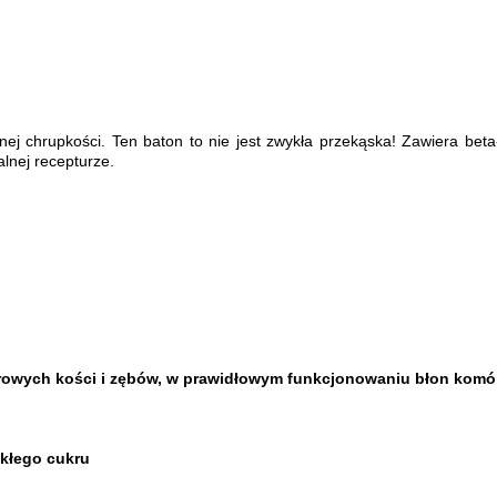
j chrupkości. Ten baton to nie jest zwykła przekąska! Zawiera beta
lnej recepturze.
rowych kości i zębów, w prawidłowym funkcjonowaniu błon komór
ykłego cukru