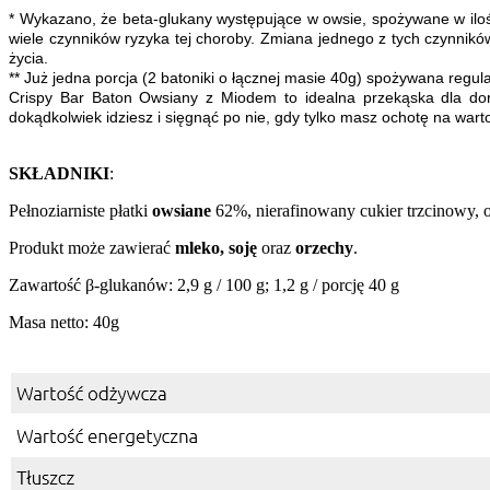
* Wykazano, że beta‑glukany występujące w owsie, spożywane w ilośc
wiele czynników ryzyka tej choroby. Zmiana jednego z tych czynnik
życia.
** Już jedna porcja (2 batoniki o łącznej masie 40g) spożywana regul
Crispy Bar Baton Owsiany z Miodem to idealna przekąska dla do
dokądkolwiek idziesz i sięgnąć po nie, gdy tylko masz ochotę na war
SKŁADNIKI
:
Pełnoziarniste płatki
owsiane
62%, nierafinowany cukier trzcinowy, o
Produkt może zawierać
mleko,
soję
oraz
orzechy
.
Zawartość β-glukanów: 2,9 g / 100 g; 1,2 g / porcję 40 g
Masa netto: 40g