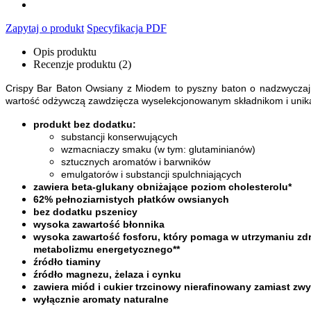
Zapytaj o produkt
Specyfikacja PDF
Opis produktu
Recenzje produktu (2)
Crispy Bar Baton Owsiany z Miodem to pyszny baton o nadzwyczajne
wartość odżywczą zawdzięcza wyselekcjonowanym składnikom i unika
produkt bez dodatku:
substancji konserwujących
wzmacniaczy smaku (w tym: glutaminianów)
sztucznych aromatów i barwników
emulgatorów i substancji spulchniających
zawiera beta-glukany obniżające poziom cholesterolu*
62% pełnoziarnistych płatków owsianych
bez dodatku pszenicy
wysoka zawartość błonnika
wysoka zawartość fosforu, który pomaga w utrzymaniu zd
metabolizmu energetycznego**
źródło tiaminy
źródło magnezu, żelaza i cynku
zawiera miód i cukier trzcinowy nierafinowany zamiast zw
wyłącznie aromaty naturalne