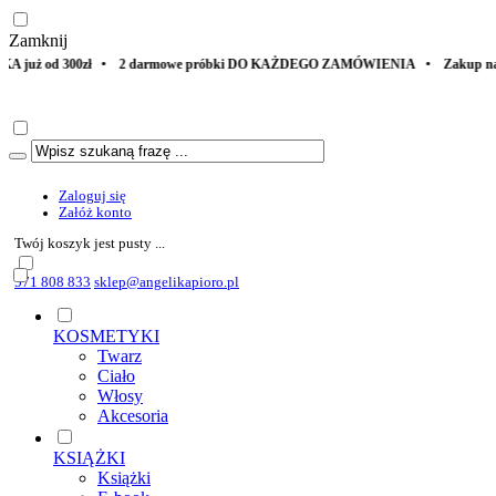
Zamknij
darmowe próbki DO KAŻDEGO ZAMÓWIENIA • Zakup na specjalną okazję? 
Zaloguj się
Załóż konto
Twój koszyk jest pusty ...
571 808 833
sklep@angelikapioro.pl
KOSMETYKI
Twarz
Ciało
Włosy
Akcesoria
KSIĄŻKI
Książki