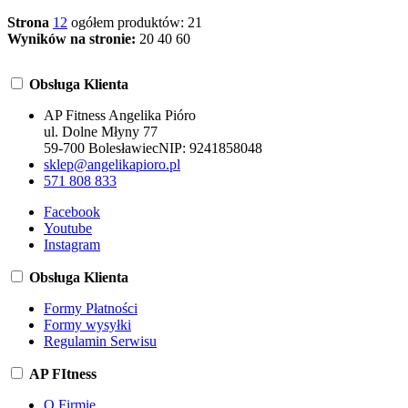
Strona
1
2
ogółem produktów: 21
Wyników na stronie:
20
40
60
Obsługa Klienta
AP Fitness Angelika Pióro
ul. Dolne Młyny 77
59-700 Bolesławiec
NIP:
9241858048
sklep@angelikapioro.pl
571 808 833
Facebook
Youtube
Instagram
Obsługa Klienta
Formy Płatności
Formy wysyłki
Regulamin Serwisu
AP FItness
O Firmie