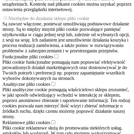
urządzeniach. Kontrolę nad plikami cookies można uzyskać poprzez
ustawienia przeglądarki internetowej.
Niezbędne do działania sklepu pliki cookie
Są zawsze włączone, ponieważ umożliwiają podstawowe działanie
strony. Są to między innymi pliki cookie pozwalające pamiętać
użytkownika w ciągu jednej sesji lub, zależnie od wybranych opcji,
z sesji na sesję. Ich zadaniem jest umożliwienie działania koszyka i
procesu realizacji zamówienia, a także pomoc w rozwiązywaniu
problemów z zabezpieczeniami i w przestrzeganiu przepisów.
Funkcjonalne pliki cookies
Pliki cookie funkcjonalne pomagają nam poprawiać efektywność
prowadzonych działań marketingowych oraz dostosowywać je do
Twoich potrzeb i preferencji np. poprzez zapamiętanie wszelkich
wyborów dokonywanych na stronach.
Analityczne pliki cookies
Pliki analityczne cookie pomagają właścicielowi sklepu zrozumieć,
w jaki sposób odwiedzający wchodzi w interakcję ze sklepem,
poprzez anonimowe zbieranie i raportowanie informacji. Ten rodzaj
cookies pozwala nam mierzyć ilość wizyt i zbierać informacje o
źródłach ruchu, dzięki czemu możemy poprawić działanie naszej
strony.
Reklamowe pliki cookies
Pliki cookie reklamowe służą do promowania niektórych usług,
artykułów lub wydarzeń. W tym celu możemy wykorzystywać