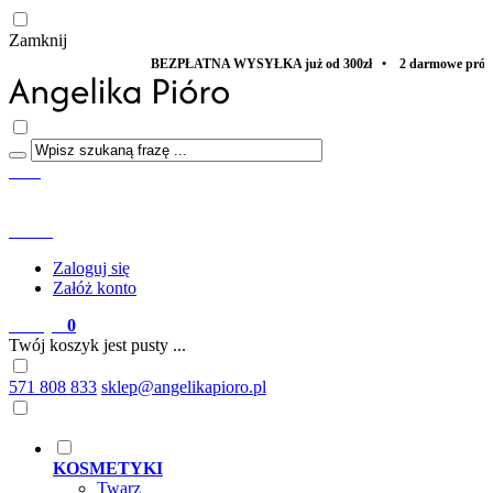
Zamknij
BEZPŁATNA WYSYŁKA już od 300zł • 2 darmowe próbki DO KA
Start
Menu
Szukaj
Konto
Zaloguj się
Załóż konto
Koszyk
0
Twój koszyk jest pusty ...
571 808 833
sklep@angelikapioro.pl
KOSMETYKI
Twarz