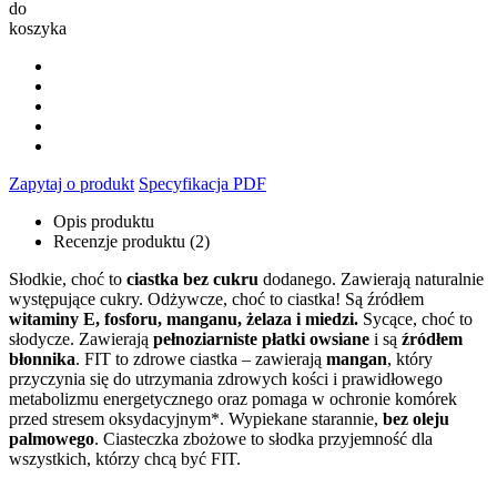
do
koszyka
Zapytaj o produkt
Specyfikacja PDF
Opis produktu
Recenzje produktu (2)
Słodkie, choć to
ciastka
bez cukru
dodanego. Zawierają naturalnie
występujące cukry. Odżywcze, choć to ciastka! Są źródłem
witaminy E, fosforu, manganu, żelaza i miedzi.
Sycące, choć to
słodycze. Zawierają
pełnoziarniste płatki owsiane
i są
źródłem
błonnika
. FIT to zdrowe ciastka – zawierają
mangan
, który
przyczynia się do utrzymania zdrowych kości i prawidłowego
metabolizmu energetycznego oraz pomaga w ochronie komórek
przed stresem oksydacyjnym*. Wypiekane starannie,
bez oleju
palmowego
. Ciasteczka zbożowe to słodka przyjemność dla
wszystkich, którzy chcą być FIT.