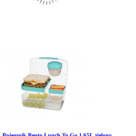
Pojemnik Bento Lunch To Go 1.65L zielony