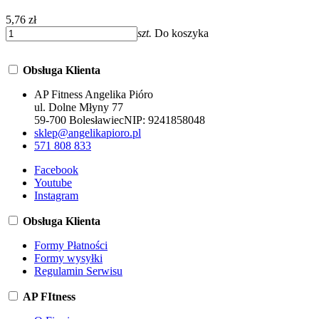
5,76 zł
szt.
Do koszyka
Obsługa Klienta
AP Fitness Angelika Pióro
ul. Dolne Młyny 77
59-700 Bolesławiec
NIP:
9241858048
sklep@angelikapioro.pl
571 808 833
Facebook
Youtube
Instagram
Obsługa Klienta
Formy Płatności
Formy wysyłki
Regulamin Serwisu
AP FItness