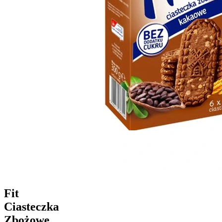
Fit
Ciasteczka
Zbożowe