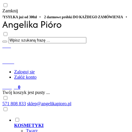
Zamknij
• 2 darmowe próbki DO KAŻDEGO ZAMÓWIENIA • Zakup na specjalną okazj
Start
Menu
Szukaj
Konto
Zaloguj się
Załóż konto
Koszyk
0
Twój koszyk jest pusty ...
571 808 833
sklep@angelikapioro.pl
KOSMETYKI
Twarz