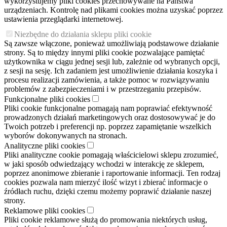
wykorzystujemy pliki cookies przechowywane na Państwa
urządzeniach. Kontrolę nad plikami cookies można uzyskać poprzez
ustawienia przeglądarki internetowej.
Niezbędne do działania sklepu pliki cookie
Są zawsze włączone, ponieważ umożliwiają podstawowe działanie
strony. Są to między innymi pliki cookie pozwalające pamiętać
użytkownika w ciągu jednej sesji lub, zależnie od wybranych opcji,
z sesji na sesję. Ich zadaniem jest umożliwienie działania koszyka i
procesu realizacji zamówienia, a także pomoc w rozwiązywaniu
problemów z zabezpieczeniami i w przestrzeganiu przepisów.
Funkcjonalne pliki cookies
Pliki cookie funkcjonalne pomagają nam poprawiać efektywność
prowadzonych działań marketingowych oraz dostosowywać je do
Twoich potrzeb i preferencji np. poprzez zapamiętanie wszelkich
wyborów dokonywanych na stronach.
Analityczne pliki cookies
Pliki analityczne cookie pomagają właścicielowi sklepu zrozumieć,
w jaki sposób odwiedzający wchodzi w interakcję ze sklepem,
poprzez anonimowe zbieranie i raportowanie informacji. Ten rodzaj
cookies pozwala nam mierzyć ilość wizyt i zbierać informacje o
źródłach ruchu, dzięki czemu możemy poprawić działanie naszej
strony.
Reklamowe pliki cookies
Pliki cookie reklamowe służą do promowania niektórych usług,